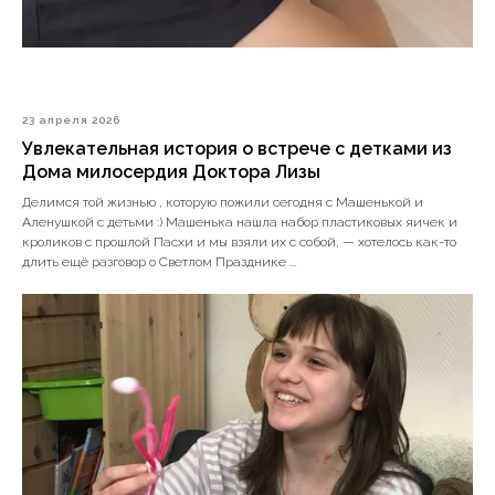
23 апреля 2026
Увлекательная история о встрече с детками из
Дома милосердия Доктора Лизы
Делимся той жизнью , которую пожили сегодня с Машенькой и
Аленушкой с детьми :) Машенька нашла набор пластиковых яичек и
кроликов с прошлой Пасхи и мы взяли их с собой, — хотелось как-то
длить ещё разговор о Светлом Празднике ...