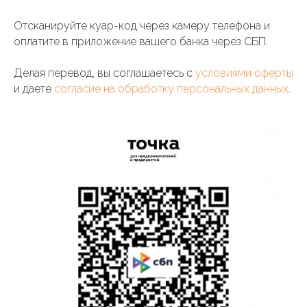
Отсканируйте куар-код через камеру телефона и
оплатите в приложение вашего банка через СБП.
Делая перевод, вы соглашаетесь с
условиями оферты
и даете
согласие на обработку персональных данных
.