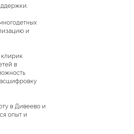
оддержки.
 многодетных
лизацию и
— клирик
етей в
можность
 расшифровку
ту в Дивеево и
ся опыт и