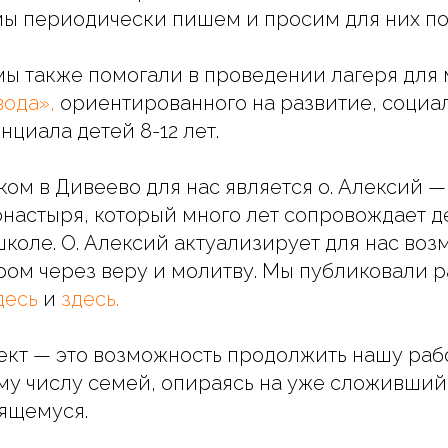
ы периодически пишем и просим для них п
мы также помогали в проведении лагеря для
вода
»,
ориентированного на развитие, социа
нциала детей 8-12 лет.
ом в Дивеево для нас является о. Алексий 
настыря, который много лет сопровождает д
коле. О. Алексий актуализирует для нас воз
ром через веру и молитву. Мы публиковали
десь
и
здесь.
кт — это возможность продолжить нашу рабо
у числу семей, опираясь на уже сложивший
ящемуся.