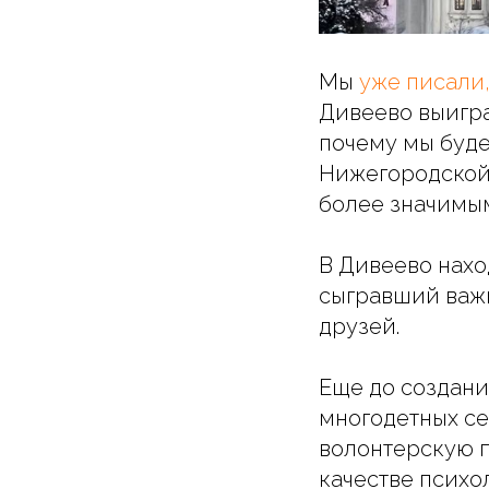
Мы
уже писали
Дивеево выигра
почему мы буде
Нижегородской 
более значимы
В Дивеево нах
сыгравший важн
друзей.
Еще до создани
многодетных се
волонтерскую п
качестве психо