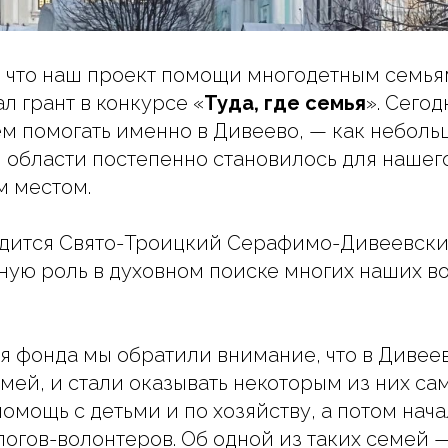
,
что наш проект помощи многодетным семья
л грант в конкурсе «
Туда, где семья
». Сего
м помогать именно в Дивеево, — как неболь
области постепенно становилось для нашег
м местом.
одится Свято-Троицкий Серафимо-Дивеевски
ую роль в духовном поиске многих наших в
я фонда мы обратили внимание, что в Дивее
мей, и стали оказывать некоторым из них с
омощь с детьми и по хозяйству, а потом нача
логов-волонтеров. Об одной из таких семей 