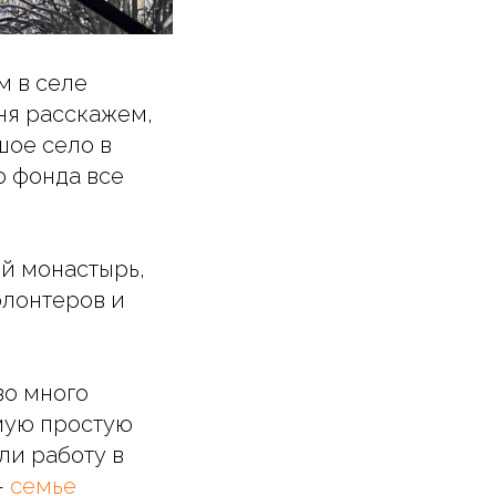
м в селе
дня расскажем,
шое село в
о фонда все
й монастырь,
олонтеров и
во много
амую простую
ли работу в
—
семье