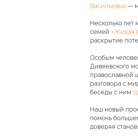
Васильевых
— м
Несколько лет 
семей
«
Живая 
раскрытие поте
Особым человек
Дивеевского мо
православной ш
разговора с ми
беседы с ним
з
Наш новый прое
помочь большем
доверяя станов