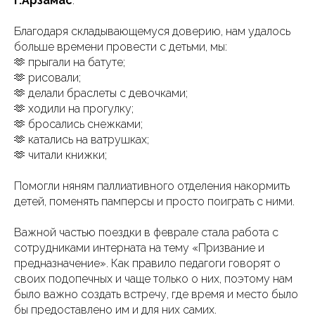
г.Арзамас
.
Благодаря складывающемуся доверию, нам удалось
больше времени провести с детьми, мы:
🫶 прыгали на батуте;
🫶 рисовали;
🫶 делали браслеты с девочками;
🫶 ходили на прогулку;
🫶 бросались снежками;
🫶 катались на ватрушках;
🫶 читали книжки;
Помогли няням паллиативного отделения накормить
детей, поменять памперсы и просто поиграть с ними.
Важной частью поездки в феврале стала работа с
сотрудниками интерната на тему «Призвание и
предназначение». Как правило педагоги говорят о
своих подопечных и чаще только о них, поэтому нам
было важно создать встречу, где время и место было
бы предоставлено им и для них самих.