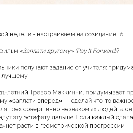
вой недели - настраиваем на созидание! ⭐️
 фильм
«Заплати другому» (Pay It Forward
)?
ьники получают задание от учителя: придум
 лучшему.
 11-летний Тревор Маккинни, придумывает п
ему
«
заплати
вперед
»
— сделай что-то важно
ля трех совершенно незнакомых людей, а они
адут эту эстафету дальше. Если каждый сдел
начнет расти в геометрической прогрессии.