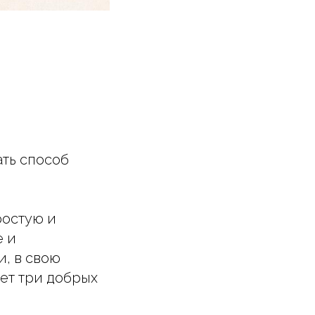
ать способ
ростую и
е и
, в свою
ает три добрых